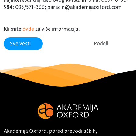
najinteresantniji deo ovog kursa. Info na: 069/10-50-
584; 035/571-366; paracin@akademijaoxford.com
Kliknite
ovde
za više informacija.
Sve vesti
Podeli:
Akademija Oxford, pored prevodilačkih,