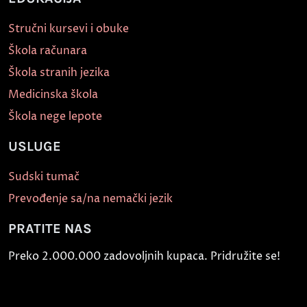
Stručni kursevi i obuke
Škola računara
Škola stranih jezika
Medicinska škola
Škola nege lepote
USLUGE
Sudski tumač
Prevođenje sa/na nemački jezik
PRATITE NAS
Preko 2.000.000 zadovoljnih kupaca. Pridružite se!