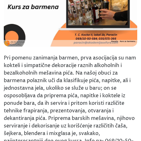
Pri pomenu zanimanja barmen, prva asocijacija su nam
kokteli i simpatične dekoracije raznih alkoholnih i
bezalkoholnih mešavina pića. Na našoj obuci za
barmena polaznik uči da klasifikuje pića, napitke, ali i
jednostavna jela, ukoliko se služe u baru; on se
osposobljava da priprema pića, napitke i koktele iz
ponude bara, da ih servira i pritom koristi različite
tehnike frapiranja, prezentovanja, otvaranja i
dekantiranja pića. Priprema barskih mešavina, njihovo
serviranje i dekorisanje uz korišćenje različitih čaša,
šejkera, blendera i mixglasa je, svakako,