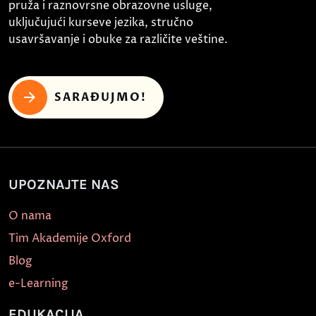
pruža i raznovrsne obrazovne usluge,
uključujući kurseve jezika, stručno
usavršavanje i obuke za različite veštine.
SARAĐUJMO!
UPOZNAJTE NAS
O nama
Tim Akademije Oxford
Blog
e-Learning
EDUKACIJA