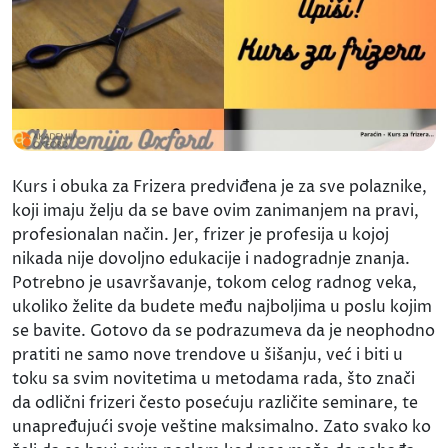
Kurs i obuka za Frizera predviđena je za sve polaznike,
koji imaju želju da se bave ovim zanimanjem na pravi,
profesionalan način. Jer, frizer je profesija u kojoj
nikada nije dovoljno edukacije i nadogradnje znanja.
Potrebno je usavršavanje, tokom celog radnog veka,
ukoliko želite da budete među najboljima u poslu kojim
se bavite. Gotovo da se podrazumeva da je neophodno
pratiti ne samo nove trendove u šišanju, već i biti u
toku sa svim novitetima u metodama rada, što znači
da odlični frizeri često posećuju različite seminare, te
unapređujući svoje veštine maksimalno. Zato svako ko