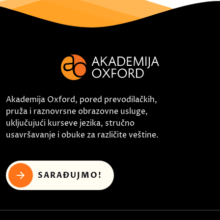
Akademija Oxford, pored prevodilačkih,
pruža i raznovrsne obrazovne usluge,
uključujući kurseve jezika, stručno
usavršavanje i obuke za različite veštine.
SARAĐUJMO!