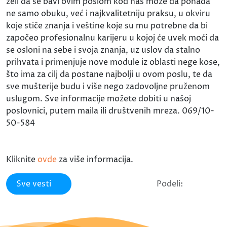
želi da se bavi ovim poslom kod nas može da pohađa
ne samo obuku, već i najkvalitetniju praksu, u okviru
koje stiče znanja i veštine koje su mu potrebne da bi
započeo profesionalnu karijeru u kojoj će uvek moći da
se osloni na sebe i svoja znanja, uz uslov da stalno
prihvata i primenjuje nove module iz oblasti nege kose,
što ima za cilj da postane najbolji u ovom poslu, te da
sve mušterije budu i više nego zadovoljne pruženom
uslugom. Sve informacije možete dobiti u našoj
poslovnici, putem maila ili društvenih mreza. 069/10-
50-584
Kliknite
ovde
za više informacija.
Sve vesti
Podeli: