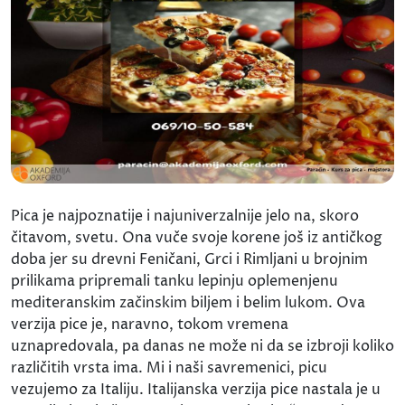
Pica je najpoznatije i najuniverzalnije jelo na, skoro
čitavom, svetu. Ona vuče svoje korene još iz antičkog
doba jer su drevni Feničani, Grci i Rimljani u brojnim
prilikama pripremali tanku lepinju oplemenjenu
mediteranskim začinskim biljem i belim lukom. Ova
verzija pice je, naravno, tokom vremena
uznapredovala, pa danas ne može ni da se izbroji koliko
različitih vrsta ima. Mi i naši savremenici, picu
vezujemo za Italiju. Italijanska verzija pice nastala je u