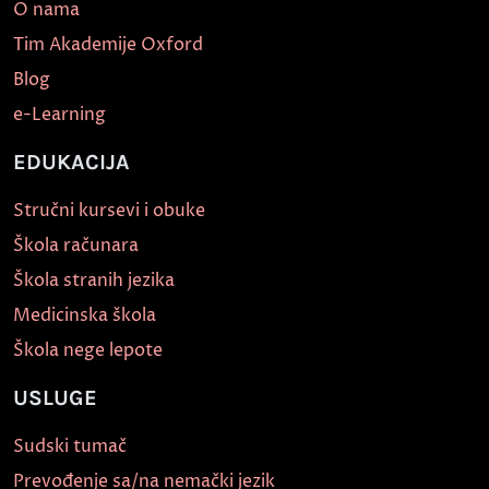
O nama
Tim Akademije Oxford
Blog
e-Learning
EDUKACIJA
Stručni kursevi i obuke
Škola računara
Škola stranih jezika
Medicinska škola
Škola nege lepote
USLUGE
Sudski tumač
Prevođenje sa/na nemački jezik