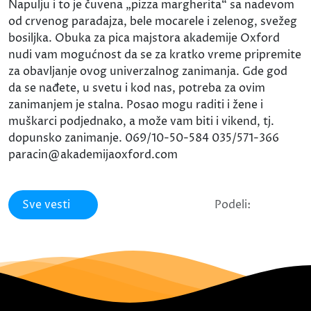
Napulju i to je čuvena „pizza margherita“ sa nadevom
od crvenog paradajza, bele mocarele i zelenog, svežeg
bosiljka. Obuka za pica majstora akademije Oxford
nudi vam mogućnost da se za kratko vreme pripremite
za obavljanje ovog univerzalnog zanimanja. Gde god
da se nađete, u svetu i kod nas, potreba za ovim
zanimanjem je stalna. Posao mogu raditi i žene i
muškarci podjednako, a može vam biti i vikend, tj.
dopunsko zanimanje. 069/10-50-584 035/571-366
paracin@akademijaoxford.com
Sve vesti
Podeli: