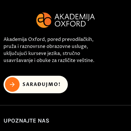
Akademija Oxford, pored prevodilačkih,
pruža i raznovrsne obrazovne usluge,
uključujući kurseve jezika, stručno
usavršavanje i obuke za različite veštine.
SARAĐUJMO!
UPOZNAJTE NAS