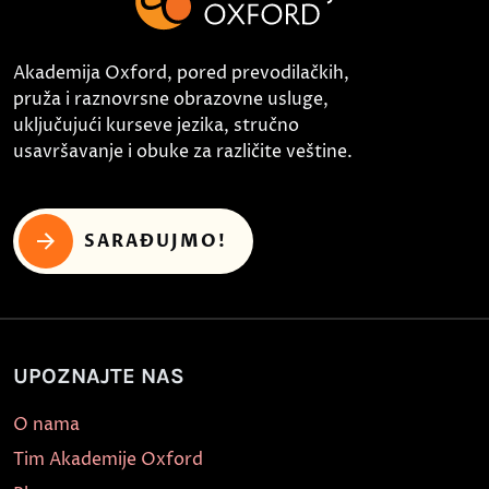
Akademija Oxford, pored prevodilačkih,
pruža i raznovrsne obrazovne usluge,
uključujući kurseve jezika, stručno
usavršavanje i obuke za različite veštine.
SARAĐUJMO!
UPOZNAJTE NAS
O nama
Tim Akademije Oxford