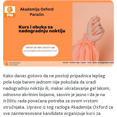
Kako danas gotovo da ne postoji pripadnica lepšeg
pola koja barem jednom nije pokušala da uradi
nadogradnju noktiju ili, makar ukrašavanje gel lakom,
odnosno akrilnim bojama, sasvim je jasno i da je na
tržištu rada povećana potreba za ovom vrstom
stručnjaka. Upravo iz tog razloga Akademija Oxford za
sve zainteresovane kandidate organizuje kurs za