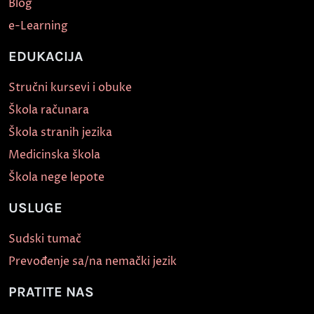
Blog
e-Learning
EDUKACIJA
Stručni kursevi i obuke
Škola računara
Škola stranih jezika
Medicinska škola
Škola nege lepote
USLUGE
Sudski tumač
Prevođenje sa/na nemački jezik
PRATITE NAS