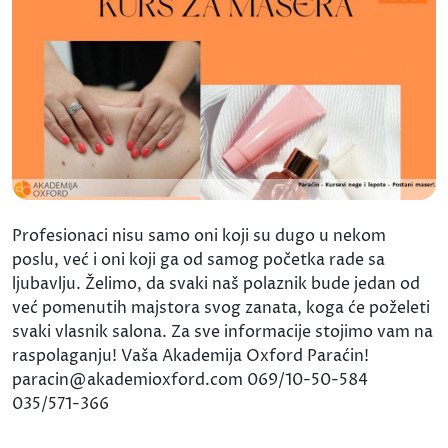
Profesionaci nisu samo oni koji su dugo u nekom
poslu, već i oni koji ga od samog početka rade sa
ljubavlju. Želimo, da svaki naš polaznik bude jedan od
već pomenutih majstora svog zanata, koga će poželeti
svaki vlasnik salona. Za sve informacije stojimo vam na
raspolaganju! Vaša Akademija Oxford Paraćin!
paracin@akademioxford.com 069/10-50-584
035/571-366