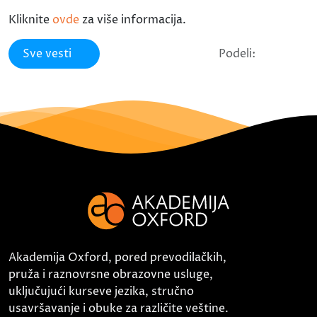
Kliknite
ovde
za više informacija.
Sve vesti
Podeli:
Akademija Oxford, pored prevodilačkih,
pruža i raznovrsne obrazovne usluge,
uključujući kurseve jezika, stručno
usavršavanje i obuke za različite veštine.