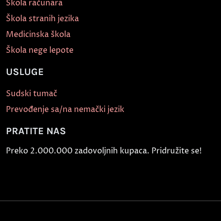
Škola računara
Škola stranih jezika
Medicinska škola
Škola nege lepote
USLUGE
Sudski tumač
Prevođenje sa/na nemački jezik
PRATITE NAS
Preko 2.000.000 zadovoljnih kupaca. Pridružite se!