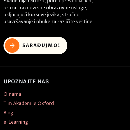
Akademija Oxford, pored prevodilačkih,
pruža i raznovrsne obrazovne usluge,
uključujući kurseve jezika, stručno
usavršavanje i obuke za različite veštine.
SARAĐUJMO!
UPOZNAJTE NAS
O nama
Tim Akademije Oxford
Blog
e-Learning