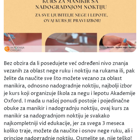
Bez obzira da li posedujete već određeni nivo znanja
vezanih za oblast nege ruku i noktiju na rukama ili, pak
želite da naučite sve što možete vezano za oblast
manikira, odnosno nadogradnje noktiju, najbolji izbor
je kurs koji organizuje škola za negu i lepotu Akademije
Oxford. I mada u našoj ponudi postoje i pojedinačne
obuke za manikir i nadogradnju noktiju, ovaj kurs za
manikir sa nadogradnjom noktiju je svakako
najkompletniji vid edukacije, jer za svega 3 meseca
koliko traje, možete da naučite i osnov nege ruku, ali i
principe nadogradnje noktiju. Osmelite se, nije teško!