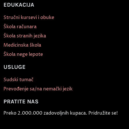
EDUKACIJA
Stručni kursevi i obuke
Škola računara
Škola stranih jezika
Medicinska škola
Škola nege lepote
USLUGE
Sudski tumač
Prevođenje sa/na nemački jezik
PRATITE NAS
Preko 2.000.000 zadovoljnih kupaca. Pridružite se!