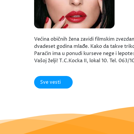
Većina običnih žena zavidi filmskim zvezd
dvadeset godina mlađe. Kako da takve trik
Paraćin ima u ponudi kurseve nege i lepote: 
Vašoj želji! T.C.Kocka II, lokal 10. Tel. 063/
Sve vesti