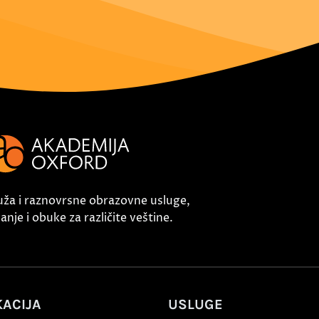
uža i raznovrsne obrazovne usluge,
nje i obuke za različite veštine.
ACIJA
USLUGE