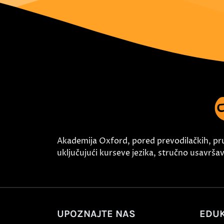
Akademija Oxford, pored prevodilačkih, pr
uključujući kurseve jezika, stručno usavršava
UPOZNAJTE NAS
EDUK