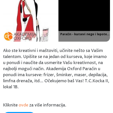
Ako ste kreativni i maštoviti, učinite nešto sa Vašim
talentom. Upišite se na jedan od kurseva, koje imamo
u ponudi i naučite da usmerite Vašu kreativnost, na
najbolji mogući način. Akademija Oxford Paraćin u
ponudi ima kurseve: frizer, šminker, maser, depilacija,
limfna drenaža, itd... Očekujemo baš Vas! T.C.Kocka II,
lokal 1B.
Kliknite
ovde
za više informacija.