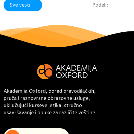
Sve vesti
Podeli:
Akademija Oxford, pored prevodilačkih,
pruža i raznovrsne obrazovne usluge,
uključujući kurseve jezika, stručno
usavršavanje i obuke za različite veštine.