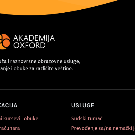
uža i raznovrsne obrazovne usluge,
nje i obuke za različite veštine.
ACIJA
USLUGE
i kursevi i obuke
Sudski tumač
 računara
Prevođenje sa/na nemački j