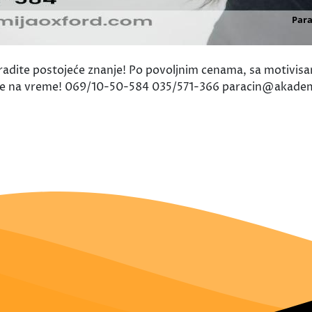
radite postojeće znanje! Po povoljnim cenama, sa motivis
e se na vreme! 069/10-50-584 035/571-366 paracin@akade