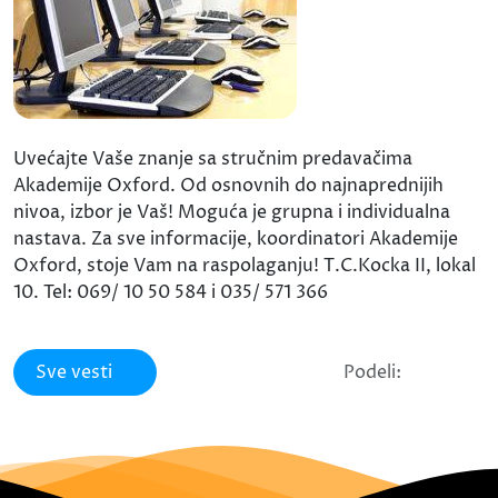
Uvećajte Vaše znanje sa stručnim predavačima
Akademije Oxford. Od osnovnih do najnaprednijih
nivoa, izbor je Vaš! Moguća je grupna i individualna
nastava. Za sve informacije, koordinatori Akademije
Oxford, stoje Vam na raspolaganju! T.C.Kocka II, lokal
10. Tel: 069/ 10 50 584 i 035/ 571 366
Sve vesti
Podeli: