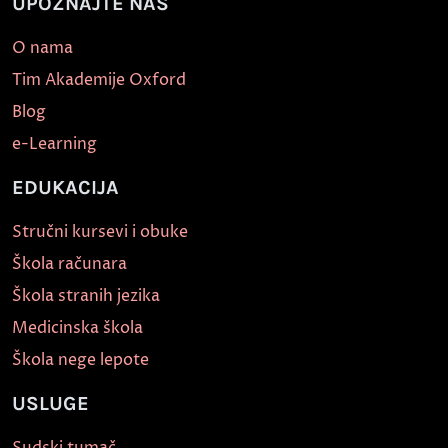
UPOZNAJTE NAS
O nama
Tim Akademije Oxford
Blog
e-Learning
EDUKACIJA
Stručni kursevi i obuke
Škola računara
Škola stranih jezika
Medicinska škola
Škola nege lepote
USLUGE