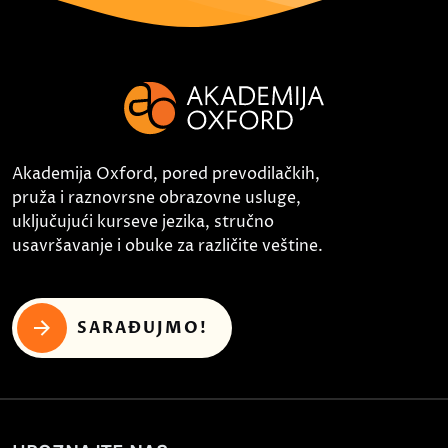
Akademija Oxford, pored prevodilačkih,
pruža i raznovrsne obrazovne usluge,
uključujući kurseve jezika, stručno
usavršavanje i obuke za različite veštine.
SARAĐUJMO!