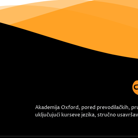
Akademija Oxford, pored prevodilačkih, pr
uključujući kurseve jezika, stručno usavršava