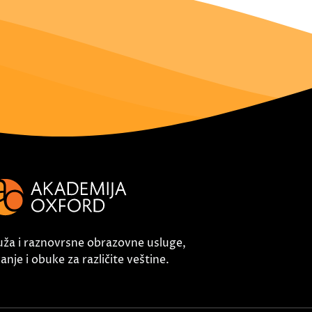
uža i raznovrsne obrazovne usluge,
nje i obuke za različite veštine.