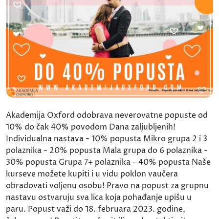
Akademija Oxford odobrava neverovatne popuste od
10% do čak 40% povodom Dana zaljubljenih!
Individualna nastava - 10% popusta Mikro grupa 2 i 3
polaznika - 20% popusta Mala grupa do 6 polaznika -
30% popusta Grupa 7+ polaznika - 40% popusta Naše
kurseve možete kupiti i u vidu poklon vaučera
obradovati voljenu osobu! Pravo na popust za grupnu
nastavu ostvaruju sva lica koja pohađanje upišu u
paru. Popust važi do 18. februara 2023. godine,