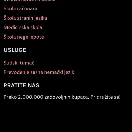
Škola računara
Škola stranih jezika
Medicinska škola
Škola nege lepote
USLUGE
Sudski tumač
Prevođenje sa/na nemački jezik
PRATITE NAS
Preko 2.000.000 zadovoljnih kupaca. Pridružite se!