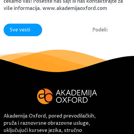
čekamo vas! Posetite naš sajt ili nas kontaktirajte za
više informacija. www.akademijaoxford.com
Sve vesti
Podeli:
Akademija Oxford, pored prevodilačkih,
pruža i raznovrsne obrazovne usluge,
uključujući kurseve jezika, stručno