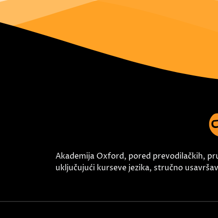
Akademija Oxford, pored prevodilačkih, pr
uključujući kurseve jezika, stručno usavršava