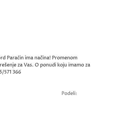
xford Paraćin ima načina! Promenom
 rešenje za Vas. O ponudi koju imamo za
35/571 366
Podeli: