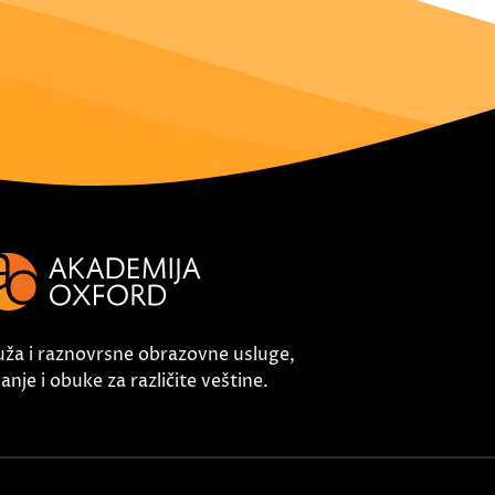
uža i raznovrsne obrazovne usluge,
nje i obuke za različite veštine.