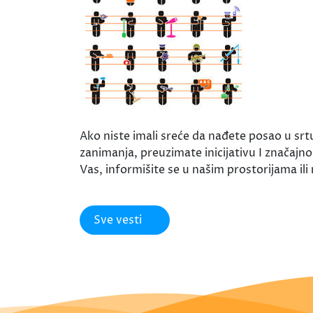
Ako niste imali sreće da nađete posao u srt
zanimanja, preuzimate inicijativu I značaj
Vas, informišite se u našim prostorijama ili 
Sve vesti