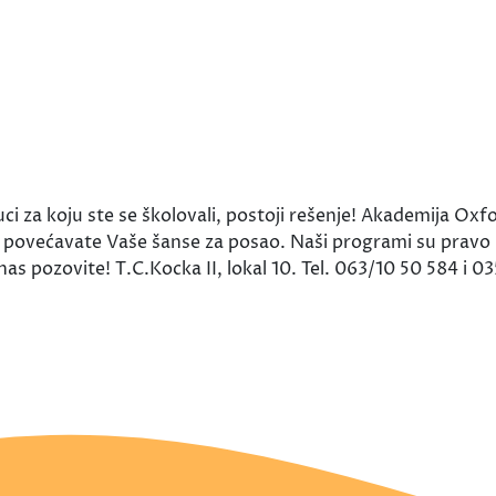
uci za koju ste se školovali, postoji rešenje! Akademija O
no povećavate Vaše šanse za posao. Naši programi su pravo
nas pozovite! T.C.Kocka II, lokal 10. Tel. 063/10 50 584 i 0