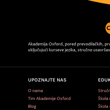
Akademija Oxford, pored prevodilačkih, pr
uključujući kurseve jezika, stručno usavršava
UPOZNAJTE NAS
EDUK
O nama
Stručn
Tim Akademije Oxford
Škola
Blog
Škola 