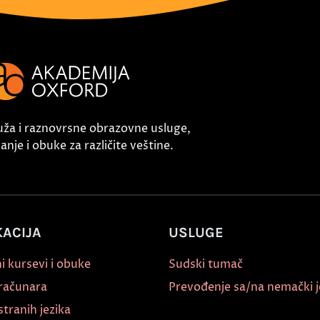
uža i raznovrsne obrazovne usluge,
nje i obuke za različite veštine.
ACIJA
USLUGE
i kursevi i obuke
Sudski tumač
 računara
Prevođenje sa/na nemački j
stranih jezika