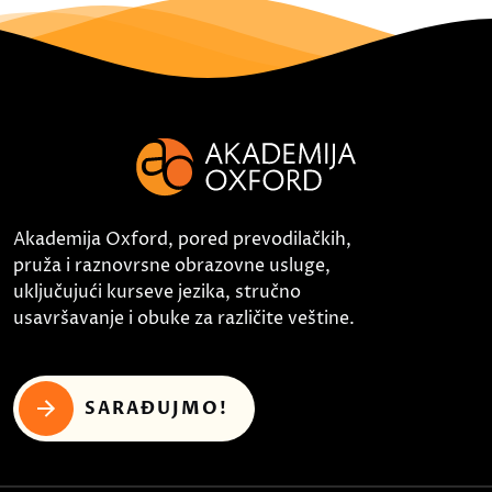
Akademija Oxford, pored prevodilačkih,
pruža i raznovrsne obrazovne usluge,
uključujući kurseve jezika, stručno
usavršavanje i obuke za različite veštine.
SARAĐUJMO!