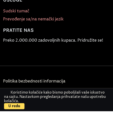
Sudski tumač
Prevođenje sa/na nemački jezik
PRATITE NAS
Preko 2.000.000 zadovoljnih kupaca. Pridružite se!
Politika bezbednosti informacija
Kontakt
Koristimo kolačiće kako bismo poboljšali vaše iskustvo
na sajtu. Nastavkom pregledanja prihvatate našu upotrebu
kolačića.
© Akademija Oxford 2026.
U redu