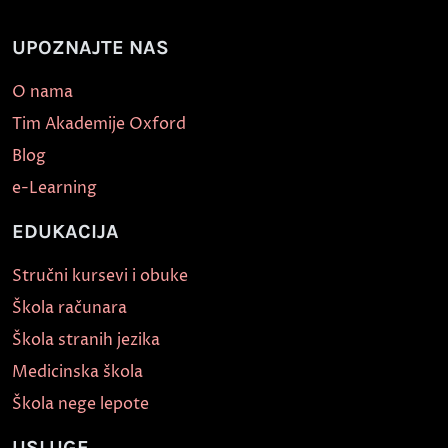
UPOZNAJTE NAS
O nama
Tim Akademije Oxford
Blog
e-Learning
EDUKACIJA
Stručni kursevi i obuke
Škola računara
Škola stranih jezika
Medicinska škola
Škola nege lepote
USLUGE