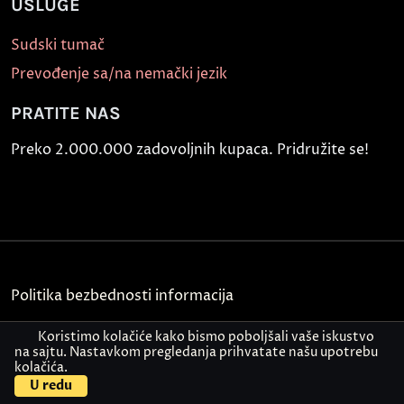
USLUGE
Sudski tumač
Prevođenje sa/na nemački jezik
PRATITE NAS
Preko 2.000.000 zadovoljnih kupaca. Pridružite se!
Politika bezbednosti informacija
Kontakt
Koristimo kolačiće kako bismo poboljšali vaše iskustvo
na sajtu. Nastavkom pregledanja prihvatate našu upotrebu
kolačića.
© Akademija Oxford 2026.
U redu