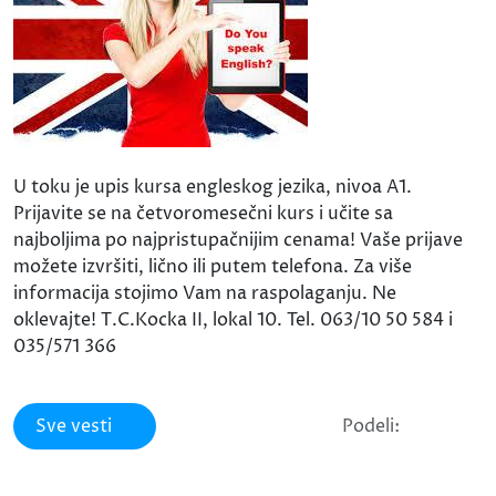
U toku je upis kursa engleskog jezika, nivoa A1.
Prijavite se na četvoromesečni kurs i učite sa
najboljima po najpristupačnijim cenama! Vaše prijave
možete izvršiti, lično ili putem telefona. Za više
informacija stojimo Vam na raspolaganju. Ne
oklevajte! T.C.Kocka II, lokal 10. Tel. 063/10 50 584 i
035/571 366
Sve vesti
Podeli: