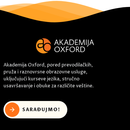
Akademija Oxford, pored prevodilačkih,
pruža i raznovrsne obrazovne usluge,
uključujući kurseve jezika, stručno
usavršavanje i obuke za različite veštine.
SARAĐUJMO!