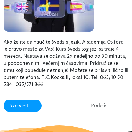
Ako želite da naučite švedski jezik, Akademija Oxford
je pravo mesto za Vas! Kurs švedskog jezika traje 4
meseca. Nastava se odžava 2x nedeljno po 90 minuta,
u popodnevnim i večernjim časovima. Pridružite se
timu koji pobeđuje neznanje! Možete se prijaviti lično ili
putem telefona. T.C.Kocka II, lokal 10. Tel. 063/10 50
584 i 035/571 366
Sve vesti
Podeli: