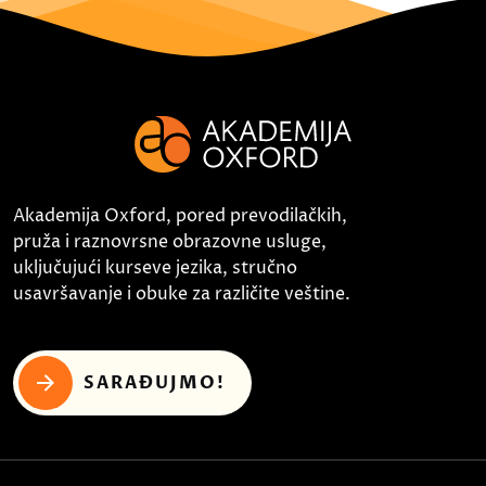
Akademija Oxford, pored prevodilačkih,
pruža i raznovrsne obrazovne usluge,
uključujući kurseve jezika, stručno
usavršavanje i obuke za različite veštine.
SARAĐUJMO!