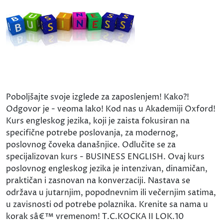
Poboljšajte svoje izglede za zaposlenjem! Kako?!
Odgovor je - veoma lako! Kod nas u Akademiji Oxford!
Kurs engleskog jezika, koji je zaista fokusiran na
specifične potrebe poslovanja, za modernog,
poslovnog čoveka današnjice. Odlučite se za
specijalizovan kurs - BUSINESS ENGLISH. Ovaj kurs
poslovnog engleskog jezika je intenzivan, dinamičan,
praktičan i zasnovan na konverzaciji. Nastava se
održava u jutarnjim, popodnevnim ili večernjim satima,
u zavisnosti od potrebe polaznika. Krenite sa nama u
korak sâ€™ vremenom! T.C.KOCKA II LOK.10