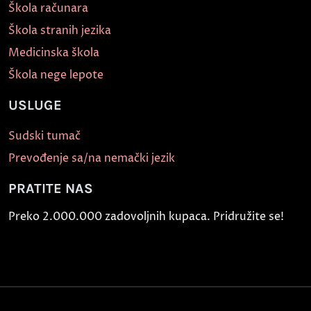
Škola računara
Škola stranih jezika
Medicinska škola
Škola nege lepote
USLUGE
Sudski tumač
Prevođenje sa/na nemački jezik
PRATITE NAS
Preko 2.000.000 zadovoljnih kupaca. Pridružite se!