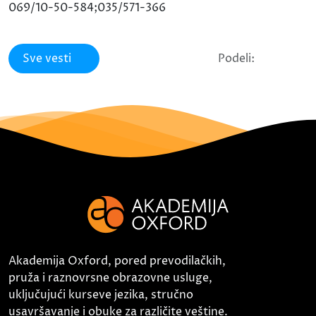
069/10-50-584;035/571-366
Sve vesti
Podeli:
Akademija Oxford, pored prevodilačkih,
pruža i raznovrsne obrazovne usluge,
uključujući kurseve jezika, stručno
usavršavanje i obuke za različite veštine.