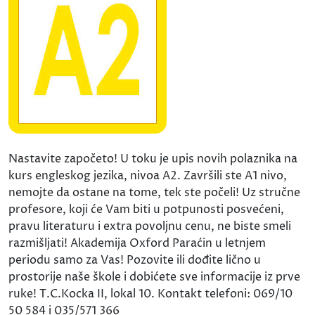
Nastavite započeto! U toku je upis novih polaznika na
kurs engleskog jezika, nivoa A2. Završili ste A1 nivo,
nemojte da ostane na tome, tek ste počeli! Uz stručne
profesore, koji će Vam biti u potpunosti posvećeni,
pravu literaturu i extra povoljnu cenu, ne biste smeli
razmišljati! Akademija Oxford Paraćin u letnjem
periodu samo za Vas! Pozovite ili dođite lično u
prostorije naše škole i dobićete sve informacije iz prve
ruke! T.C.Kocka II, lokal 10. Kontakt telefoni: 069/10
50 584 i 035/571 366