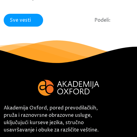
Sve vesti
Podeli:
Akademija Oxford, pored prevodilačkih,
pruža i raznovrsne obrazovne usluge,
uključujući kurseve jezika, stručno
usavršavanje i obuke za različite veštine.