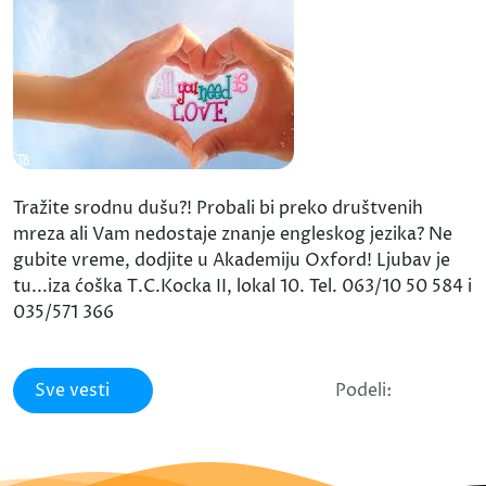
Tražite srodnu dušu?! Probali bi preko društvenih
mreza ali Vam nedostaje znanje engleskog jezika? Ne
gubite vreme, dodjite u Akademiju Oxford! Ljubav je
tu...iza ćoška T.C.Kocka II, lokal 10. Tel. 063/10 50 584 i
035/571 366
Sve vesti
Podeli: