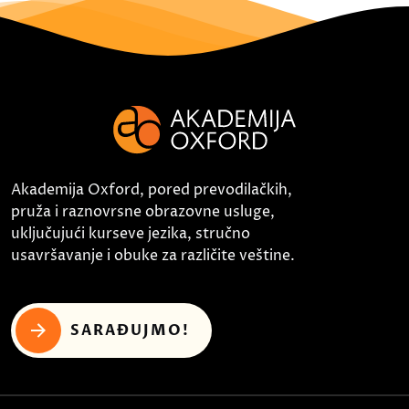
Akademija Oxford, pored prevodilačkih,
pruža i raznovrsne obrazovne usluge,
uključujući kurseve jezika, stručno
usavršavanje i obuke za različite veštine.
SARAĐUJMO!