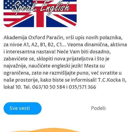
Akademija Oxford Paraćin, vrši upis novih polaznika,
za nivoe A1, A2, B1, B2, C1... Veoma dinamična, aktivna
i interesantna nastava! Neće Vam biti dosadno,
zabavićete se, sklopiti nova prijateljstva i što je
najvažnije, naučićete engleski jezik! Mesta su
ograničena, zato ne razmišljajte puno, već svratite u
naše prostorije, kako biste se informisali! T.C.Kocka II,
lokal 10. Tel. 063/10 50 584 i 035/571 366
Sve vesti
Podeli: