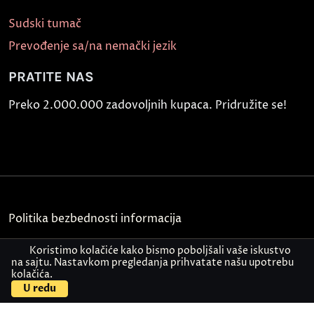
Sudski tumač
Prevođenje sa/na nemački jezik
PRATITE NAS
Preko 2.000.000 zadovoljnih kupaca. Pridružite se!
Politika bezbednosti informacija
Kontakt
Koristimo kolačiće kako bismo poboljšali vaše iskustvo
na sajtu. Nastavkom pregledanja prihvatate našu upotrebu
kolačića.
© Akademija Oxford 2026.
U redu