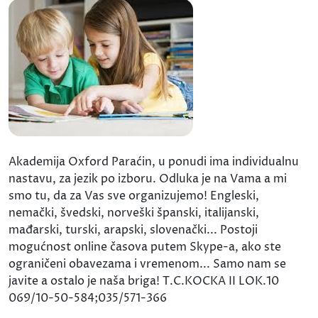
Akademija Oxford Paraćin, u ponudi ima individualnu
nastavu, za jezik po izboru. Odluka je na Vama a mi
smo tu, da za Vas sve organizujemo! Engleski,
nemački, švedski, norveški španski, italijanski,
mađarski, turski, arapski, slovenački... Postoji
mogućnost online časova putem Skype-a, ako ste
ograničeni obavezama i vremenom... Samo nam se
javite a ostalo je naša briga! T.C.KOCKA II LOK.10
069/10-50-584;035/571-366