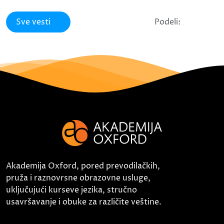
Sve vesti
Podeli:
Akademija Oxford, pored prevodilačkih,
pruža i raznovrsne obrazovne usluge,
uključujući kurseve jezika, stručno
usavršavanje i obuke za različite veštine.