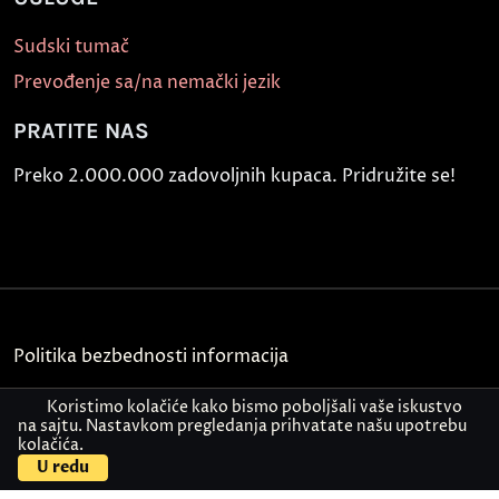
Sudski tumač
Prevođenje sa/na nemački jezik
PRATITE NAS
Preko 2.000.000 zadovoljnih kupaca. Pridružite se!
Politika bezbednosti informacija
Kontakt
Koristimo kolačiće kako bismo poboljšali vaše iskustvo
na sajtu. Nastavkom pregledanja prihvatate našu upotrebu
kolačića.
© Akademija Oxford 2026.
U redu