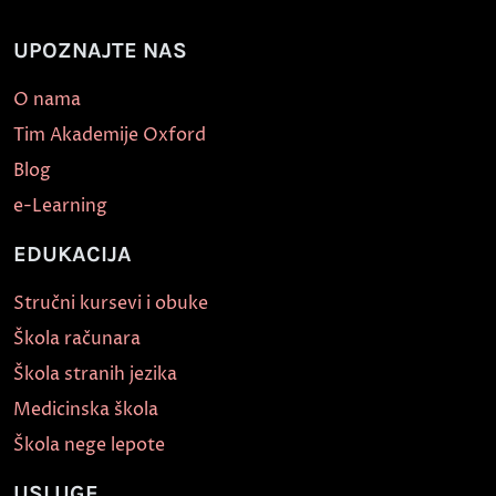
UPOZNAJTE NAS
O nama
Tim Akademije Oxford
Blog
e-Learning
EDUKACIJA
Stručni kursevi i obuke
Škola računara
Škola stranih jezika
Medicinska škola
Škola nege lepote
USLUGE