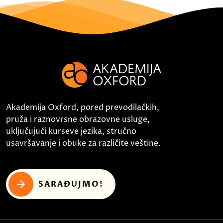
Akademija Oxford, pored prevodilačkih,
pruža i raznovrsne obrazovne usluge,
uključujući kurseve jezika, stručno
usavršavanje i obuke za različite veštine.
SARAĐUJMO!