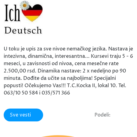
U toku je upis za sve nivoe nemačkog jezika. Nastava je
intezivna, dinamična, interesantna... Kursevi traju 5 - 6
meseci, u zavisnosti od nivoa, cena mesečne rate
2.500,00 rsd. Dinamika nastave: 2 x nedeljno po 90
minuta. Dođite da učite sa najboljima! Specijalni
popusti! Očekujemo Vas!!! T.C.Kocka II, lokal 10. Tel.
063/10 50 584 i 035/571 366
Sve vesti
Podeli: