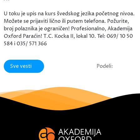
U toku je upis na kurs švedskog jezika početnog nivoa.
Možete se prijaviti lično ili putem telefona. Požurite,
broj polaznika je ograničen! Profesionalno, Akademija
Oxford Paraćin! T.C. Kocka II, lokal 10. Tel: 069/ 10 50
584 i 035/ 571 366
Sve vesti
Podeli: