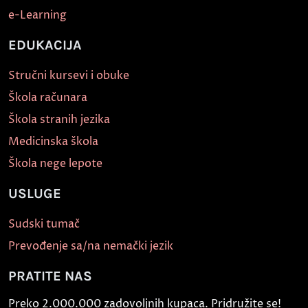
e-Learning
EDUKACIJA
Stručni kursevi i obuke
Škola računara
Škola stranih jezika
Medicinska škola
Škola nege lepote
USLUGE
Sudski tumač
Prevođenje sa/na nemački jezik
PRATITE NAS
Preko 2.000.000 zadovoljnih kupaca. Pridružite se!