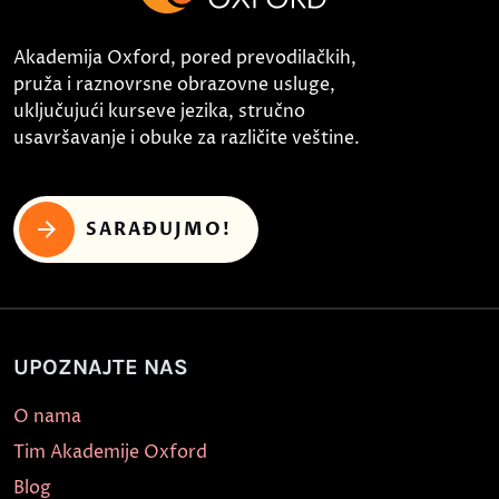
Akademija Oxford, pored prevodilačkih,
pruža i raznovrsne obrazovne usluge,
uključujući kurseve jezika, stručno
usavršavanje i obuke za različite veštine.
SARAĐUJMO!
UPOZNAJTE NAS
O nama
Tim Akademije Oxford
Blog