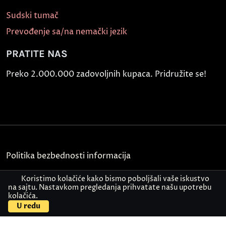
Sudski tumač
Prevođenje sa/na nemački jezik
PRATITE NAS
Preko 2.000.000 zadovoljnih kupaca. Pridružite se!
Politika bezbednosti informacija
Kontakt
Koristimo kolačiće kako bismo poboljšali vaše iskustvo
na sajtu. Nastavkom pregledanja prihvatate našu upotrebu
kolačića.
© Akademija Oxford 2026.
U redu