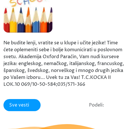
Ne budite lenji, vratite se u klupe i učite jezike! Time
ćete oplemeniti sebe i bolje komunicirati u poslovnom
svetu. Akademija Oxford Paraćin, Vam nudi kurseve
jezika: engleskog, nemačkog, italijanskog, francuskog,
španskog, švedskog, norveškog i mnogo drugih jezika
po Vašem izboru... Uvek tu za Vas! T.C.KOCKA II
LOK.10 069/10-50-584;035/571-366
Sve vesti
Podeli: