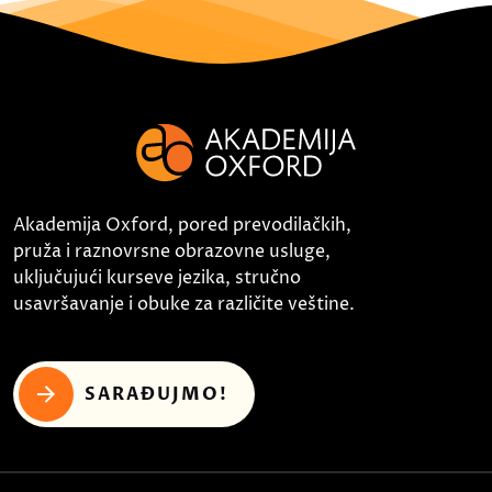
Akademija Oxford, pored prevodilačkih,
pruža i raznovrsne obrazovne usluge,
uključujući kurseve jezika, stručno
usavršavanje i obuke za različite veštine.
SARAĐUJMO!