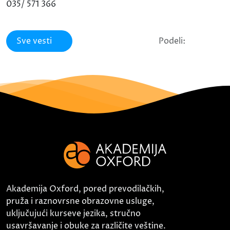
035/ 571 366
Sve vesti
Podeli:
Akademija Oxford, pored prevodilačkih,
pruža i raznovrsne obrazovne usluge,
uključujući kurseve jezika, stručno
usavršavanje i obuke za različite veštine.