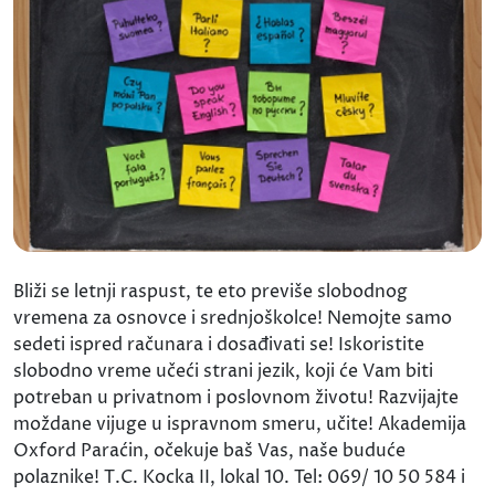
Bliži se letnji raspust, te eto previše slobodnog
vremena za osnovce i srednjoškolce! Nemojte samo
sedeti ispred računara i dosađivati se! Iskoristite
slobodno vreme učeći strani jezik, koji će Vam biti
potreban u privatnom i poslovnom životu! Razvijajte
moždane vijuge u ispravnom smeru, učite! Akademija
Oxford Paraćin, očekuje baš Vas, naše buduće
polaznike! T.C. Kocka II, lokal 10. Tel: 069/ 10 50 584 i