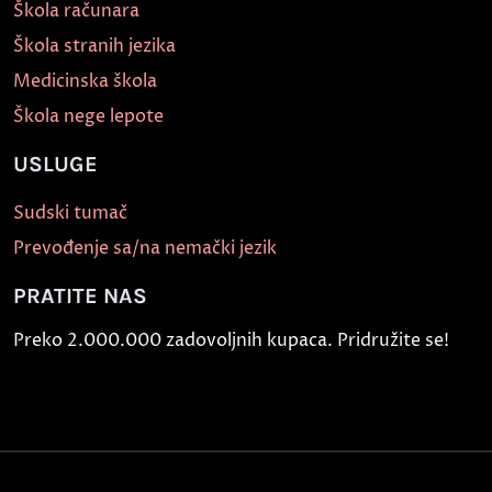
Škola računara
Škola stranih jezika
Medicinska škola
Škola nege lepote
USLUGE
Sudski tumač
Prevođenje sa/na nemački jezik
PRATITE NAS
Preko 2.000.000 zadovoljnih kupaca. Pridružite se!