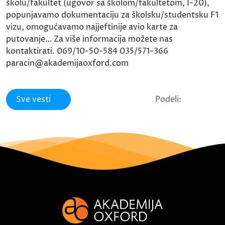
školu/fakultet (ugovor sa školom/fakultetom, I-20),
popunjavamo dokumentaciju za školsku/studentsku F1
vizu, omogućavamo najjeftinije avio karte za
putovanje… Za više informacija možete nas
kontaktirati. 069/10-50-584 035/571-366
paracin@akademijaoxford.com
Sve vesti
Podeli: