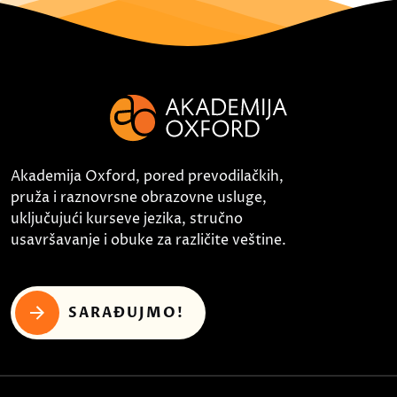
Akademija Oxford, pored prevodilačkih,
pruža i raznovrsne obrazovne usluge,
uključujući kurseve jezika, stručno
usavršavanje i obuke za različite veštine.
SARAĐUJMO!