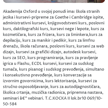
Akademija Oxford u svojoj ponudi ima: škola stranih
jezika i kursevi-pripreme za Goethe i Cambridge ispite,
administrativni kursevi, knjigovodstveni kurs, poslovni
kurs, daktilografski kurs, kursevi nege i lepote, kurs za
kozmetičara, kurs za frizera, kurs za šminkera,kurs za
depilaciju, kurs za manikir i pedikir, kurs za limfnu
drenažu, škola računara, poslovni kurs, kursevi za web
dizajn, kursevi za grafički dizajn, autodesk kursevi,
kurs za SEO, kurs programiranja, kurs za pravljenje
igrica u Flashu, ECDL kursevi, kursevi za sudskog
tumača, kurs pisanog i sudskog prevođenja, simultano
i konsekutivno prevođenje, kurs konverzacije sa
izvornim govornicima, kurs lektorisanja, kursevi za
stručno osposobljavanje, kurs za autodijagnostičara,
školica crtanja, muzička radionica, pripremna nastava,
seminari â€“ vebinari. T.C.KOCKA II lok.br10 069/10-
50-584