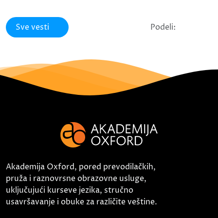
Sve vesti
Podeli:
Akademija Oxford, pored prevodilačkih,
pruža i raznovrsne obrazovne usluge,
uključujući kurseve jezika, stručno
usavršavanje i obuke za različite veštine.