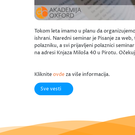
Tokom leta imamo u planu da organizujemo 4 
ishrani. Naredni seminar je Pisanje za web,
polazniku, a svi prijavljeni polaznici semi
na adresi Knjaza Miloša 40 u Pirotu. Očeku
Kliknite
ovde
za više informacija.
Sve vesti