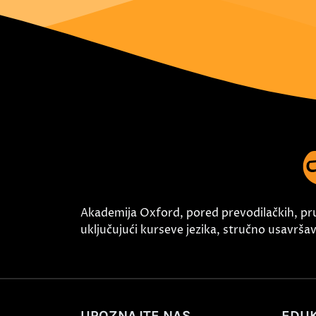
Akademija Oxford, pored prevodilačkih, pr
uključujući kurseve jezika, stručno usavršava
UPOZNAJTE NAS
EDUK