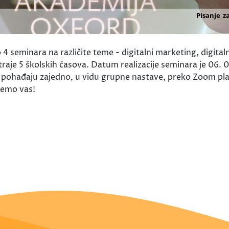
seminara na različite teme - digitalni marketing, digitaln
 traje 5 školskih časova. Datum realizacije seminara je 06.
nar pohađaju zajedno, u vidu grupne nastave, preko Zoom pl
jemo vas!