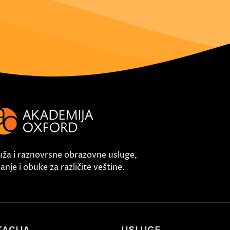
uža i raznovrsne obrazovne usluge,
nje i obuke za različite veštine.
ACIJA
USLUGE