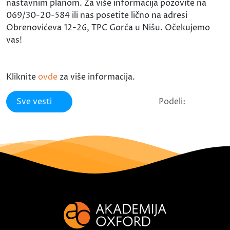
nastavnim planom. Za više informacija pozovite na
069/30-20-584 ili nas posetite lično na adresi
Obrenovićeva 12-26, TPC Gorča u Nišu. Očekujemo
vas!
Kliknite
ovde
za više informacija.
Sve vesti
Podeli: