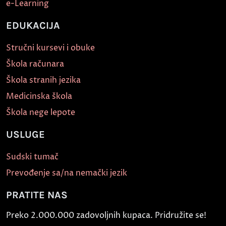
e-Learning
EDUKACIJA
Stručni kursevi i obuke
Škola računara
Škola stranih jezika
Medicinska škola
Škola nege lepote
USLUGE
Sudski tumač
Prevođenje sa/na nemački jezik
PRATITE NAS
Preko 2.000.000 zadovoljnih kupaca. Pridružite se!