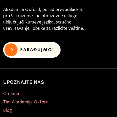
Akademija Oxford, pored prevodilačkih,
pruža i raznovrsne obrazovne usluge,
uključujući kurseve jezika, stručno
usavršavanje i obuke za različite veštine.
SARAĐUJMO!
UPOZNAJTE NAS
O nama
Tim Akademije Oxford
Blog