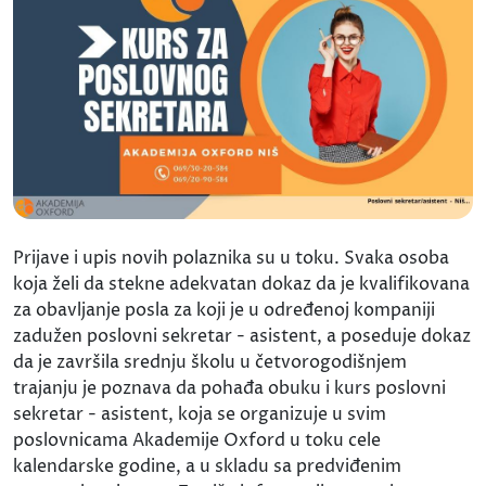
Prijave i upis novih polaznika su u toku. Svaka osoba
koja želi da stekne adekvatan dokaz da je kvalifikovana
za obavljanje posla za koji je u određenoj kompaniji
zadužen poslovni sekretar - asistent, a poseduje dokaz
da je završila srednju školu u četvorogodišnjem
trajanju je poznava da pohađa obuku i kurs poslovni
sekretar - asistent, koja se organizuje u svim
poslovnicama Akademije Oxford u toku cele
kalendarske godine, a u skladu sa predviđenim