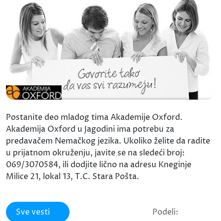
Postanite deo mladog tima Akademije Oxford.
Akademija Oxford u Jagodini ima potrebu za
predavačem Nemačkog jezika. Ukoliko želite da radite
u prijatnom okruženju, javite se na sledeći broj:
069/3070584, ili dodjite lično na adresu Kneginje
Milice 21, lokal 13, T.C. Stara Pošta.
Sve vesti
Podeli: