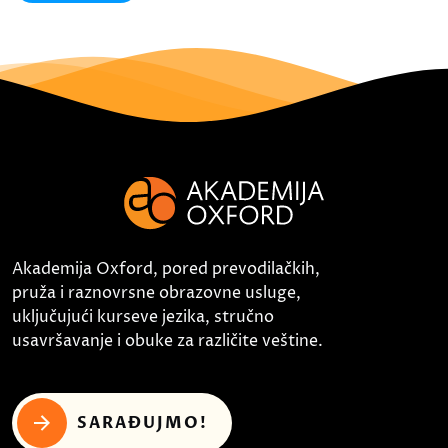
Akademija Oxford, pored prevodilačkih,
pruža i raznovrsne obrazovne usluge,
uključujući kurseve jezika, stručno
usavršavanje i obuke za različite veštine.
SARAĐUJMO!