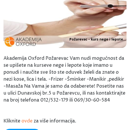
Akademija Oxford Požarevac Vam nudi mogućnost da
se upišete na kurseve nege i lepote koje imamo u
ponudi i naučite sve što ste oduvek želeli da znate o
nezi kose, lica i tela. -Frizer -Šminker -Manikir ,pedikir
-Masaža Na Vama je samo da odaberete! Posetite nas
u ulici Dunavskoj br.5 u Požarevcu, ili nas kontaktirajte
na broj telefona 012/532-179 ili 069/30-60-584
Kliknite
ovde
za više informacija.