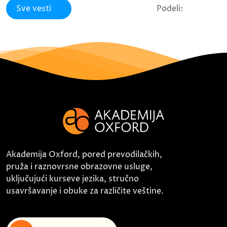
Sve vesti
Podeli:
Akademija Oxford, pored prevodilačkih,
pruža i raznovrsne obrazovne usluge,
uključujući kurseve jezika, stručno
usavršavanje i obuke za različite veštine.