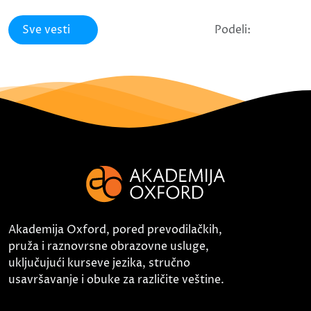
Sve vesti
Podeli:
Akademija Oxford, pored prevodilačkih,
pruža i raznovrsne obrazovne usluge,
uključujući kurseve jezika, stručno
usavršavanje i obuke za različite veštine.