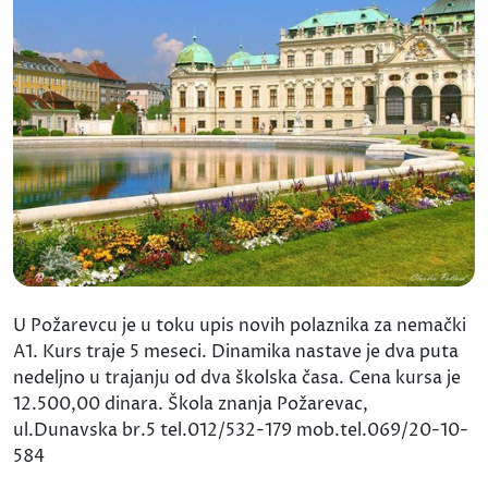
U Požarevcu je u toku upis novih polaznika za nemački
A1. Kurs traje 5 meseci. Dinamika nastave je dva puta
nedeljno u trajanju od dva školska časa. Cena kursa je
12.500,00 dinara. Škola znanja Požarevac,
ul.Dunavska br.5 tel.012/532-179 mob.tel.069/20-10-
584