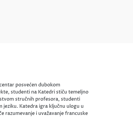
ki centar posvećen dubokom
ekte, studenti na Katedri stiču temeljno
stvom stručnih profesora, studenti
m jeziku. Katedra igra ključnu ulogu u
iče razumevanje i uvažavanje francuske