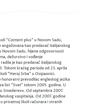
školi "Content plus" u Novom Sadu,
je angažovana kao predavač italijanskog
kođe u Novom Sadu. Njene odgovornosti
ama, dežurstvo i vođenje
adila je kao predavač italijanskog
59. Tokom kraćeg perioda od 23. aprila
koli "Heroj Srba" u Osipaonici.
 honorarni prevodilac engleskog jezika
 za list "Svet" tokom 2005. godine. U
it" u Smederevu. Od septembra 2007.
ađanskog vaspitanja. Od 2007. godine
 u privatnoj školi računara i stranih