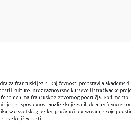
dra za francuski jezik i književnost, predstavlja akadems
osti i kulture. Kroz raznovrsne kurseve i istraživačke proj
rnim fenomenima francuskog govornog područja. Pod mentor
o mišljenje i sposobnost analize književnih dela na francusko
ika kao svetskog jezika, pružajući obrazovanje koje podst
etske književnosti.