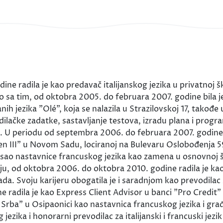
ne radila je kao predavač italijanskog jezika u privatnoj 
no sa tim, od oktobra 2005. do februara 2007. godine bila 
ranih jezika "Olé", koja se nalazila u Strazilovskoj 17, ta
ilačke zadatke, sastavljanje testova, izradu plana i progr
e. U periodu od septembra 2006. do februara 2007. godine r
 "Pen III" u Novom Sadu, lociranoj na Bulevaru Oslobođenja 
posao nastavnice francuskog jezika kao zamena u osnovnoj š
u, od oktobra 2006. do oktobra 2010. godine radila je kao
ada. Svoju karijeru obogatila je i saradnjom kao prevodilac
e radila je kao Express Client Advisor u banci "Pro Cred
 Srba" u Osipaonici kao nastavnica francuskog jezika i gr
ezika i honorarni prevodilac za italijanski i francuski jezik