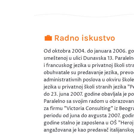
💼 Radno iskustvo
Od oktobra 2004. do januara 2006. godi
smeštenoj u ulici Dunavska 13. Paralel
i francuskog jezika u privatnoj školi st
obuhvatale su predavanje jezika, prevod
administrativnih poslova u okviru škol
jezika u privatnoj školi stranih jezika
do 23. juna 2007. godine obavljala je 
Paralelno sa svojim radom u obrazovanj
za firmu "Victoria Consulting" iz Beogr
periodu od juna do avgusta 2007. godin
godine stalno je zaposlena u OŠ "Heroj
angažovana je kao predavač italijanskog j