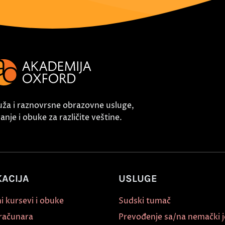
uža i raznovrsne obrazovne usluge,
nje i obuke za različite veštine.
ACIJA
USLUGE
i kursevi i obuke
Sudski tumač
 računara
Prevođenje sa/na nemački j