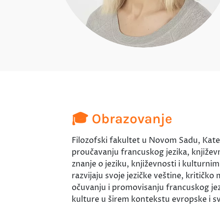
🎓 Obrazovanje
Filozofski fakultet u Novom Sadu, Kate
proučavanju francuskog jezika, književn
znanje o jeziku, književnosti i kultu
razvijaju svoje jezičke veštine, kritičk
očuvanju i promovisanju francuskog jez
kulture u širem kontekstu evropske i sv