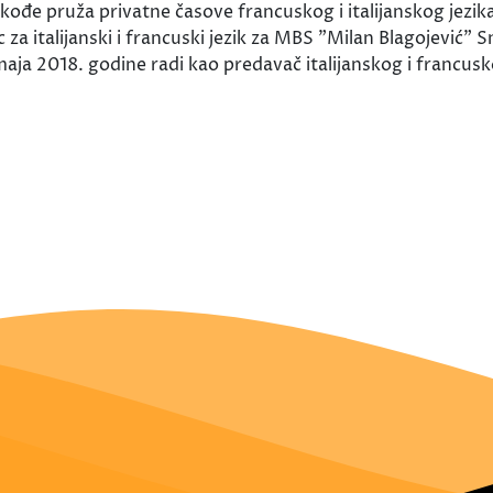
ođe pruža privatne časove francuskog i italijanskog jezika
lac za italijanski i francuski jezik za MBS "Milan Blagoje
maja 2018. godine radi kao predavač italijanskog i francusk