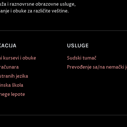
uža i raznovrsne obrazovne usluge,
nje i obuke za različite veštine.
ACIJA
USLUGE
i kursevi i obuke
Sudski tumač
 računara
Prevođenje sa/na nemački j
stranih jezika
inska škola
nege lepote