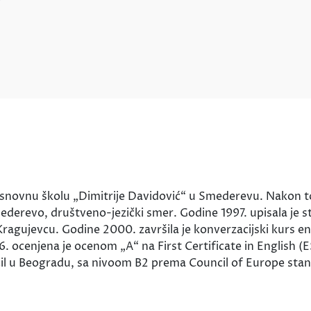
osnovnu školu „Dimitrije Davidović“ u Smederevu. Nakon to
ederevo, društveno-jezički smer. Godine 1997. upisala je st
ragujevcu. Godine 2000. završila je konverzacijski kurs e
ocenjena je ocenom „A“ na First Certificate in English (ES
ncil u Beogradu, sa nivoom B2 prema Council of Europe sta