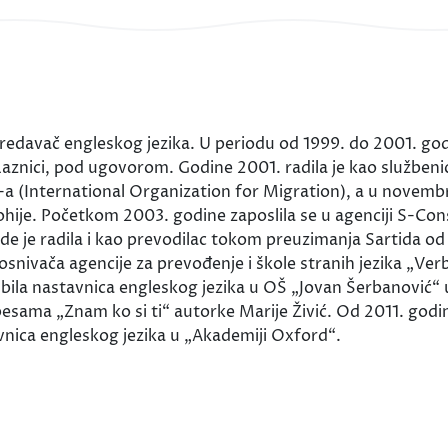
predavač engleskog jezika. U periodu od 1999. do 2001. god
znici, pod ugovorom. Godine 2001. radila je kao službenica 
(International Organization for Migration), a u novembru
tohije. Početkom 2003. godine zaposlila se u agenciji S-Con
 gde je radila i kao prevodilac tokom preuzimanja Sartida 
osnivača agencije za prevođenje i škole stranih jezika „Ver
e bila nastavnica engleskog jezika u OŠ „Jovan Šerbanović
 pesama „Znam ko si ti“ autorke Marije Živić. Od 2011. god
avnica engleskog jezika u „Akademiji Oxford“.