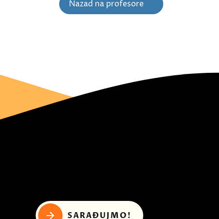
Nazad na profesore
SARAĐUJMO!