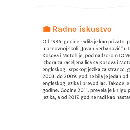
💼 Radno iskustvo
Od 1996. godine radila je kao privatni 
u osnovnoj školi „Jovan Šerbanović“ u La
Kosova i Metohije, pod nadzorom IOM-a 
izbora za raseljena lica sa Kosova i Me
engleskog i srpskog jezika za strance,
2003. do 2009. godine bila je jedan od 
engleskog jezika i prevodilac. Takođe j
godine. Godine 2011. prevela je knjigu
jezika, a od 2017. godine radi kao nast