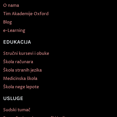
O nama
Tim Akademije Oxford
Blog
e-Learning
EDUKACIJA
Stručni kursevi i obuke
Škola računara
Škola stranih jezika
Medicinska škola
Škola nege lepote
USLUGE
Sudski tumač