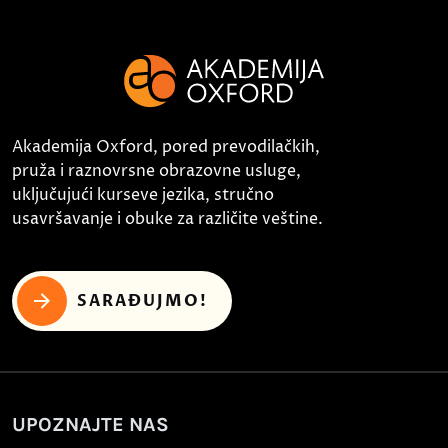
Akademija Oxford, pored prevodilačkih,
pruža i raznovrsne obrazovne usluge,
uključujući kurseve jezika, stručno
usavršavanje i obuke za različite veštine.
SARAĐUJMO!
UPOZNAJTE NAS