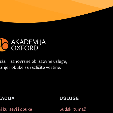
uža i raznovrsne obrazovne usluge,
nje i obuke za različite veštine.
ACIJA
USLUGE
i kursevi i obuke
Sudski tumač