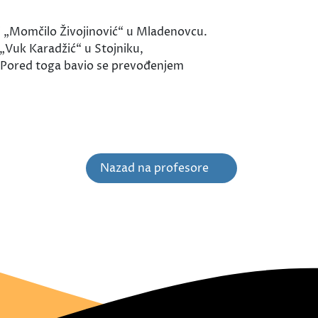
i „Momčilo Živojinović“ u Mladenovcu.
„Vuk Karadžić“ u Stojniku,
. Pored toga bavio se prevođenjem
Nazad na profesore