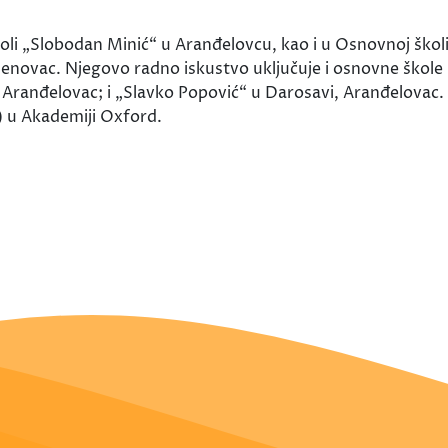
oli „Slobodan Minić“ u Aranđelovcu, kao i u Osnovnoj škol
denovac. Njegovo radno iskustvo uključuje i osnovne škole 
 Aranđelovac; i „Slavko Popović“ u Darosavi, Aranđelovac
 u Akademiji Oxford.