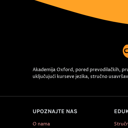
Akademija Oxford, pored prevodilačkih, pr
uključujući kurseve jezika, stručno usavršava
UPOZNAJTE NAS
EDUK
O nama
Stručn