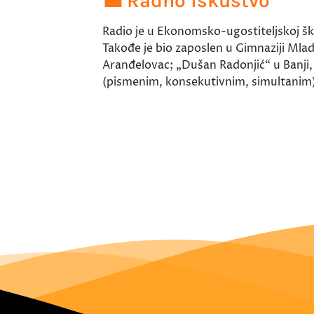
💼 Radno iskustvo
Radio je u Ekonomsko-ugostiteljskoj šk
Takođe je bio zaposlen u Gimnaziji Mla
Aranđelovac; „Dušan Radonjić“ u Banji,
(pismenim, konsekutivnim, simultanim)