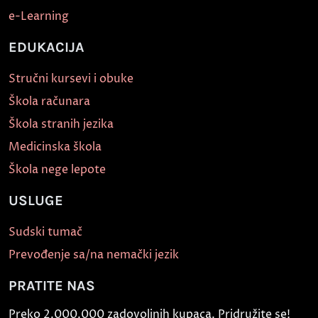
e-Learning
EDUKACIJA
Stručni kursevi i obuke
Škola računara
Škola stranih jezika
Medicinska škola
Škola nege lepote
USLUGE
Sudski tumač
Prevođenje sa/na nemački jezik
PRATITE NAS
Preko 2.000.000 zadovoljnih kupaca. Pridružite se!