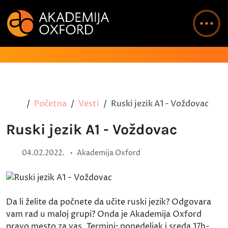
Početna
Vesti
Ruski jezik A1 - Voždovac
Ruski jezik A1 - Voždovac
•
04.02.2022.
Akademija Oxford
Da li želite da počnete da učite ruski jezik? Odgovara
vam rad u maloj grupi? Onda je Akademija Oxford
pravo mesto za vas. Termini: ponedeljak i sreda 17h-