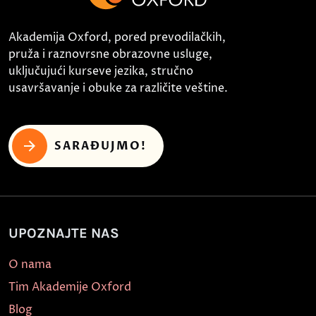
Akademija Oxford, pored prevodilačkih,
pruža i raznovrsne obrazovne usluge,
uključujući kurseve jezika, stručno
usavršavanje i obuke za različite veštine.
SARAĐUJMO!
UPOZNAJTE NAS
O nama
Tim Akademije Oxford
Blog