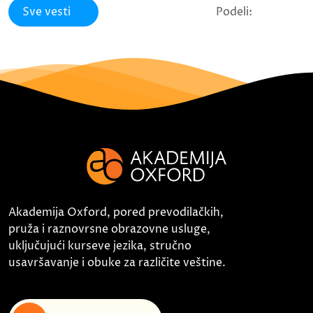
Sve vesti
Podeli:
Akademija Oxford, pored prevodilačkih,
pruža i raznovrsne obrazovne usluge,
uključujući kurseve jezika, stručno
usavršavanje i obuke za različite veštine.