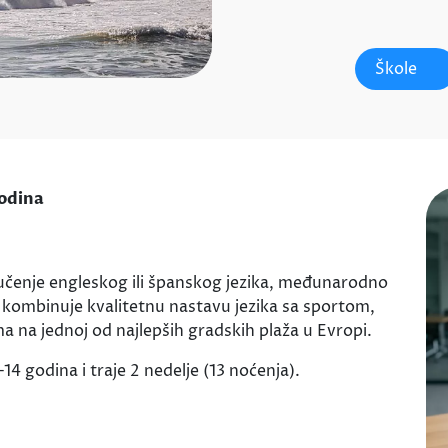
Škole
godina
učenje engleskog ili španskog jezika, međunarodno
 kombinuje kvalitetnu nastavu jezika sa sportom,
 na jednoj od najlepših gradskih plaža u Evropi.
 godina i traje 2 nedelje (13 noćenja).