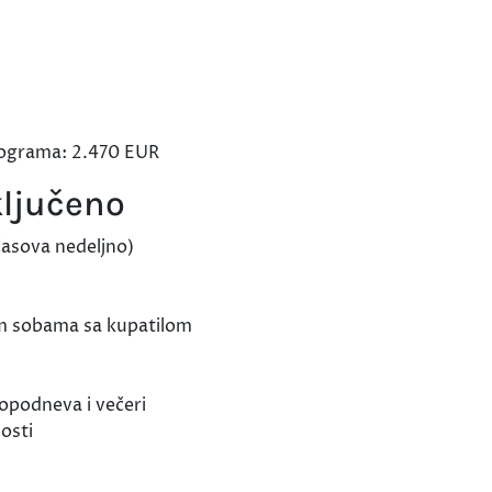
programa: 2.470 EUR
ključeno
časova nedeljno)
m sobama sa kupatilom
opodneva i večeri
osti