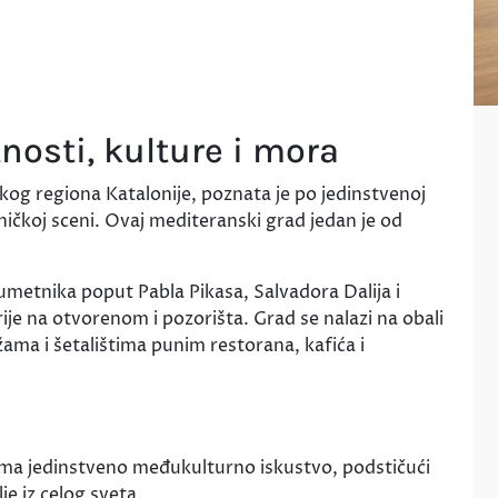
nosti, kulture i mora
og regiona Katalonije, poznata je po jedinstvenoj
ničkoj sceni. Ovaj mediteranski grad jedan je od
umetnika poput Pabla Pikasa, Salvadora Dalija i
erije na otvorenom i pozorišta. Grad se nalazi na obali
ama i šetalištima punim restorana, kafića i
ma jedinstveno međukulturno iskustvo, podstičući
je iz celog sveta.