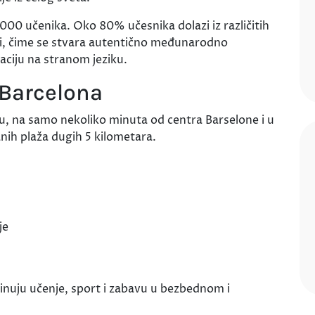
000 učenika. Oko 80% učesnika dolazi iz različitih
ci, čime se stvara autentično međunarodno
aciju na stranom jeziku.
 Barcelona
, na samo nekoliko minuta od centra Barselone i u
anih plaža dugih 5 kilometara.
je
binuju učenje, sport i zabavu u bezbednom i