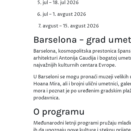
jul – 18. jul 2026
jul – 1. avgust 2026
avgust – 15. avgust 2026
Barselona – grad umet
Barselona, kosmopolitska prestonica špansk
arhitekturi Antonija Gaudija i bogatoj umet
najvažnijih kulturnih centara Evrope.
U Barseloni se mogu pronaći muzeji velikih 
Hoana Mira, ali i brojni ulični umetnici, gal
mora i poznat je po uređenim gradskim plaž
prodavnica.
O programu
Međunarodni letnji programi pružaju mladi
ih da upoznaju nove kulture i steknu prijatel