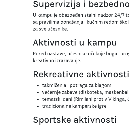
Supervizija i bezbedn
U kampu je obezbeđen stalni nadzor 24/7 t
sa pravilima ponašanja i kućnim redom škol
za sve učesnike.
Aktivnosti u kampu
Pored nastave, učesnike očekuje bogat pro
kreativno izražavanje.
Rekreativne aktivnost
takmičenja i potraga za blagom
večernje zabave (diskoteka, maskenbal,
tematski dani (Rimljani protiv Vikinga, 
tradicionalne kamperske igre
Sportske aktivnosti