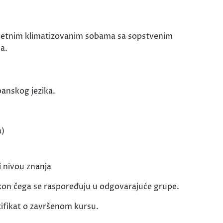
evetnim klimatizovanim sobama sa sopstvenim
a.
panskog jezika.
a)
 nivou znanja
akon čega se raspoređuju u odgovarajuće grupe.
tifikat o završenom kursu.