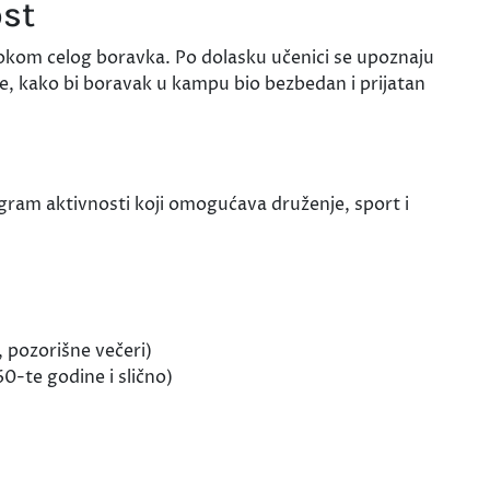
ost
okom celog boravka. Po dolasku učenici se upoznaju
e, kako bi boravak u kampu bio bezbedan i prijatan
gram aktivnosti koji omogućava druženje, sport i
i
 pozorišne večeri)
60-te godine i slično)