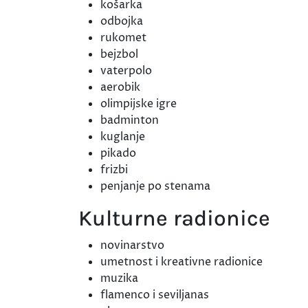
košarka
odbojka
rukomet
bejzbol
vaterpolo
aerobik
olimpijske igre
badminton
kuglanje
pikado
frizbi
penjanje po stenama
Kulturne radionice
novinarstvo
umetnost i kreativne radionice
muzika
flamenco i seviljanas