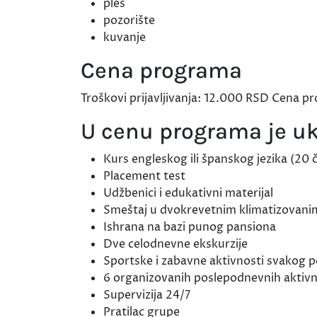
ples
pozorište
kuvanje
Cena programa
Troškovi prijavljivanja: 12.000 RSD Cena 
U cenu programa je u
Kurs engleskog ili španskog jezika (20 
Placement test
Udžbenici i edukativni materijal
Smeštaj u dvokrevetnim klimatizovani
Ishrana na bazi punog pansiona
Dve celodnevne ekskurzije
Sportske i zabavne aktivnosti svakog p
6 organizovanih poslepodnevnih aktivn
Supervizija 24/7
Pratilac grupe