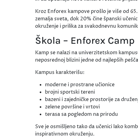
Kroz Enforex kampove prošlo je više od 65.
zemalja sveta, dok 20% čine španski učeni
okruženje i prilika za svakodnevnu komunik
Škola – Enforex Camp
Kamp se nalazi na univerzitetskom kampusu
neposrednoj blizini jedne od najlepših pešč
Kampus karakterišu:
moderne i prostrane učionice
brojni sportski tereni
bazeni i zajedničke prostorije za družen
zelene površine i vrtovi
terasa sa pogledom na prirodu
Sve je osmišljeno tako da učenici lako kom
inspirativnom okruženju.