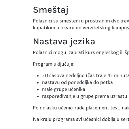
Smeštaj
Polaznici su smešteni u prostranim dvokr
kupatilom u okviru univerzitetskog kampus
Nastava jezika
Polaznici mogu izabrati kurs engleskog ili š
Program uključuje:
20 časova nedeljno (čas traje 45 minut
nastavu od ponedeljka do petka
male grupe učenika
raspoređivanje u grupe prema uzrastu i
Po dolasku učenici rade placement test, n
Na kraju programa svi učesnici dobijaju ser