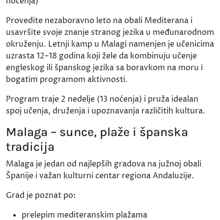
noćenja)
Provedite nezaboravno leto na obali Mediterana i
usavršite svoje znanje stranog jezika u međunarodnom
okruženju. Letnji kamp u Malagi namenjen je učenicima
uzrasta 12–18 godina koji žele da kombinuju učenje
engleskog ili španskog jezika sa boravkom na moru i
bogatim programom aktivnosti.
Program traje 2 nedelje (13 noćenja) i pruža idealan
spoj učenja, druženja i upoznavanja različitih kultura.
Malaga – sunce, plaže i španska
tradicija
Malaga je jedan od najlepših gradova na južnoj obali
Španije i važan kulturni centar regiona Andaluzije.
Grad je poznat po:
prelepim mediteranskim plažama