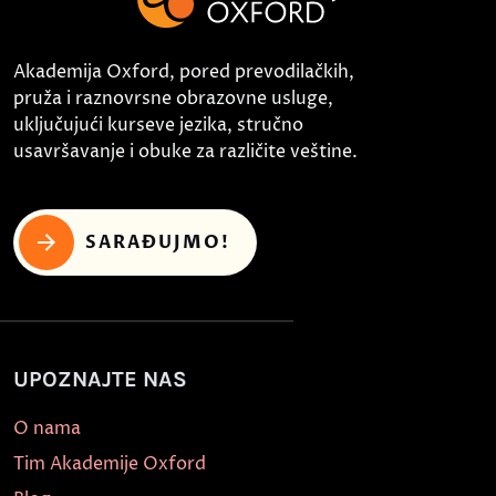
Akademija Oxford, pored prevodilačkih,
pruža i raznovrsne obrazovne usluge,
uključujući kurseve jezika, stručno
usavršavanje i obuke za različite veštine.
SARAĐUJMO!
UPOZNAJTE NAS
O nama
Tim Akademije Oxford