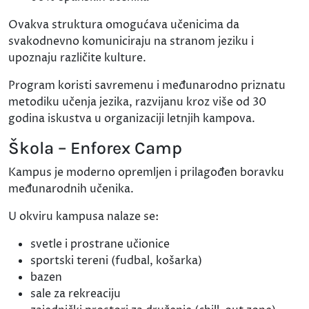
Ovakva struktura omogućava učenicima da
svakodnevno komuniciraju na stranom jeziku i
upoznaju različite kulture.
Program koristi savremenu i međunarodno priznatu
metodiku učenja jezika, razvijanu kroz više od 30
godina iskustva u organizaciji letnjih kampova.
Škola – Enforex Camp
Kampus je moderno opremljen i prilagođen boravku
međunarodnih učenika.
U okviru kampusa nalaze se:
svetle i prostrane učionice
sportski tereni (fudbal, košarka)
bazen
sale za rekreaciju