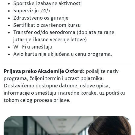
Sportske i zabavne aktivnosti
Superviziju 24/7
Zdravstveno osiguranje
Sertifikat o završenom kursu
Transfer od/do aerodroma (doplata za rane
jutarnje i kasne večernje letove)
Wi-Fi u smeštaju
Avio karta nije uključena u cenu programa.
Prijava preko Akademije Oxford:
pošaljite naziv
programa, željeni termin i uzrast polaznika.
Dostavićemo dostupne datume, uslove upisa,
informacije o smeštaju i naredne korake, uz podršku
tokom celog procesa prijave.