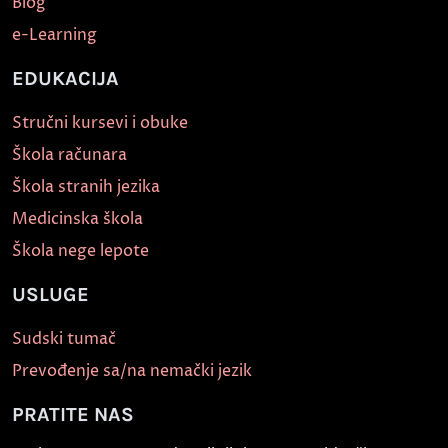
Blog
e-Learning
EDUKACIJA
Stručni kursevi i obuke
Škola računara
Škola stranih jezika
Medicinska škola
Škola nege lepote
USLUGE
Sudski tumač
Prevođenje sa/na nemački jezik
PRATITE NAS