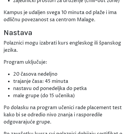
zajednički prostori za druženje (chill-out zone)
Kampus je udaljen svega 10 minuta od plaže i ima
odličnu povezanost sa centrom Malage.
Nastava
Polaznici mogu izabrati kurs engleskog ili španskog
jezika.
Program uključuje:
20 časova nedeljno
trajanje časa: 45 minuta
nastavu od ponedeljka do petka
male grupe (do 15 učenika)
Po dolasku na program učenici rade placement test
kako bi se odredio nivo znanja i rasporedile
odgovarajuće grupe.
Po završetku kursa svi polaznici dobijaju sertifikat o