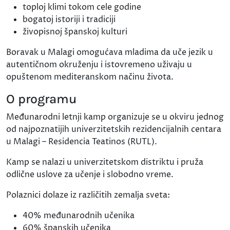
toploj klimi tokom cele godine
bogatoj istoriji i tradiciji
živopisnoj španskoj kulturi
Boravak u Malagi omogućava mladima da uče jezik u
autentičnom okruženju i istovremeno uživaju u
opuštenom mediteranskom načinu života.
O programu
Međunarodni letnji kamp organizuje se u okviru jednog
od najpoznatijih univerzitetskih rezidencijalnih centara
u Malagi – Residencia Teatinos (RUTL).
Kamp se nalazi u univerzitetskom distriktu i pruža
odlične uslove za učenje i slobodno vreme.
Polaznici dolaze iz različitih zemalja sveta:
40% međunarodnih učenika
60% španskih učenika