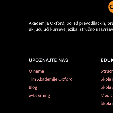
Akademija Oxford, pored prevodilačkih, pr
uključujući kurseve jezika, stručno usavršava
UPOZNAJTE NAS
EDUK
O nama
Stručn
Tim Akademije Oxford
Škola
Blog
Škola 
e-Learning
Medic
Škola 