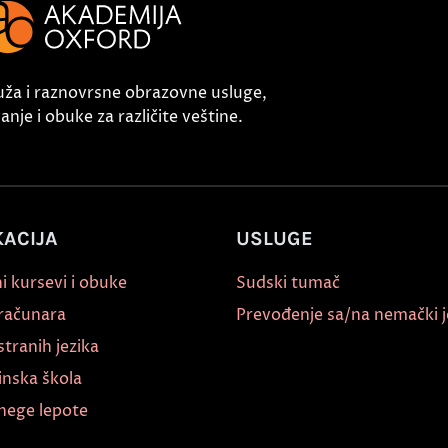
uža i raznovrsne obrazovne usluge,
nje i obuke za različite veštine.
ACIJA
USLUGE
i kursevi i obuke
Sudski tumač
 računara
Prevođenje sa/na nemački j
stranih jezika
inska škola
nege lepote