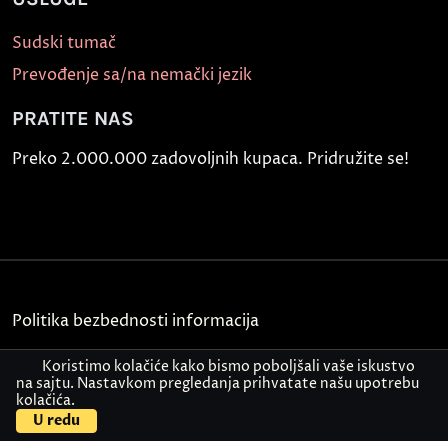
Sudski tumač
Prevođenje sa/na nemački jezik
PRATITE NAS
Preko 2.000.000 zadovoljnih kupaca. Pridružite se!
Politika bezbednosti informacija
Kontakt
Koristimo kolačiće kako bismo poboljšali vaše iskustvo
na sajtu. Nastavkom pregledanja prihvatate našu upotrebu
kolačića.
© Akademija Oxford 2026.
U redu