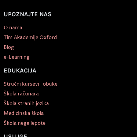
UPOZNAJTE NAS
O nama
Tim Akademije Oxford
Blog
e-Learning
EDUKACIJA
Stručni kursevi i obuke
Škola računara
Škola stranih jezika
Medicinska škola
Škola nege lepote
USLUGE