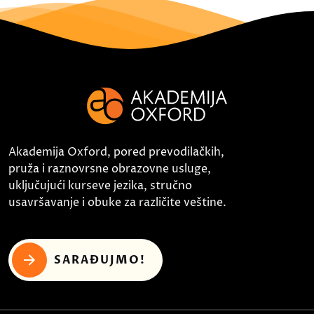
Akademija Oxford, pored prevodilačkih,
pruža i raznovrsne obrazovne usluge,
uključujući kurseve jezika, stručno
usavršavanje i obuke za različite veštine.
SARAĐUJMO!