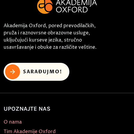
Akademija Oxford, pored prevodilačkih,
pruža i raznovrsne obrazovne usluge,
uključujući kurseve jezika, stručno
usavršavanje i obuke za različite veštine.
SARAĐUJMO!
UPOZNAJTE NAS
O nama
Tim Akademije Oxford