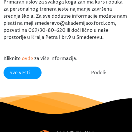
Primaran uslov za svakoga koga zanima kurs i obuka
za personalnog trenera jeste najmanje završena
srednja škola. Za sve dodatne informacije možete nam
pisati na mejl smederevo@akademijaoxford.com,
pozvati na 069/30-80-620 ili doći lično u naše
prostorije u Kralja Petra I br.9 u Smederevu.
Kliknite
ovde
za više informacija.
Sve vesti
Podeli: