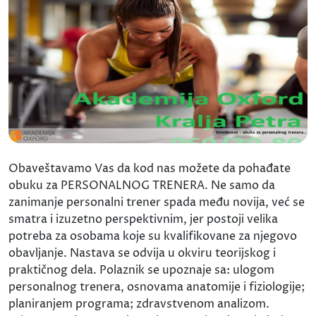
Obaveštavamo Vas da kod nas možete da pohađate
obuku za PERSONALNOG TRENERA. Ne samo da
zanimanje personalni trener spada među novija, već se
smatra i izuzetno perspektivnim, jer postoji velika
potreba za osobama koje su kvalifikovane za njegovo
obavljanje. Nastava se odvija u okviru teorijskog i
praktičnog dela. Polaznik se upoznaje sa: ulogom
personalnog trenera, osnovama anatomije i fiziologije;
planiranjem programa; zdravstvenom analizom.