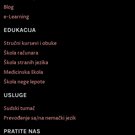
Blog
e-Learning
EDUKACIJA
Stručni kursevi i obuke
Škola računara
Škola stranih jezika
Medicinska škola
Škola nege lepote
USLUGE
Sudski tumač
Prevođenje sa/na nemački jezik
PRATITE NAS