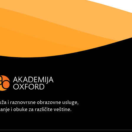
uža i raznovrsne obrazovne usluge,
nje i obuke za različite veštine.