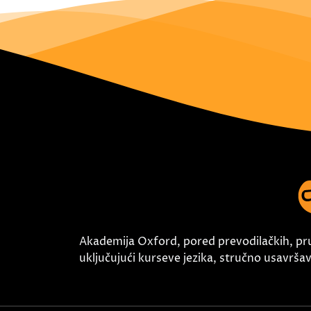
Akademija Oxford, pored prevodilačkih, pr
uključujući kurseve jezika, stručno usavršava