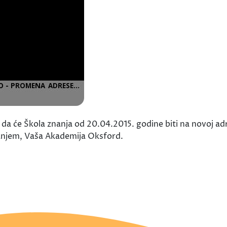
da će Škola znanja od 20.04.2015. godine biti na novoj adr
anjem, Vaša Akademija Oksford.