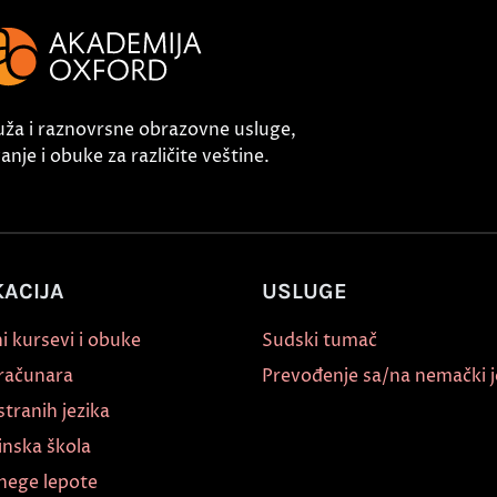
uža i raznovrsne obrazovne usluge,
nje i obuke za različite veštine.
ACIJA
USLUGE
i kursevi i obuke
Sudski tumač
 računara
Prevođenje sa/na nemački j
stranih jezika
inska škola
nege lepote