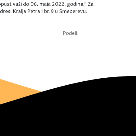
pust važi do 06. maja 2022. godine." Za
resi Kralja Petra I br.9 u Smederevu.
Podeli: