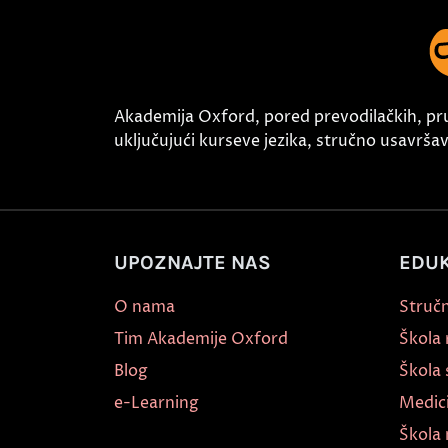
Akademija Oxford, pored prevodilačkih, pr
uključujući kurseve jezika, stručno usavršava
UPOZNAJTE NAS
EDUK
O nama
Stručn
Tim Akademije Oxford
Škola
Blog
Škola 
e-Learning
Medic
Škola 