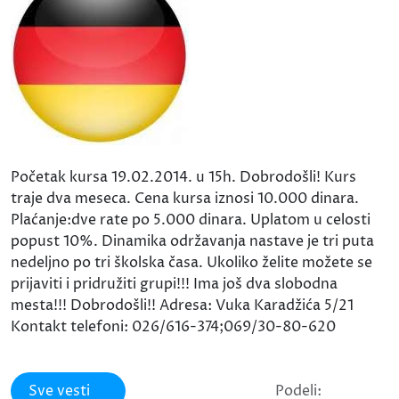
Početak kursa 19.02.2014. u 15h. Dobrodošli! Kurs
traje dva meseca. Cena kursa iznosi 10.000 dinara.
Plaćanje:dve rate po 5.000 dinara. Uplatom u celosti
popust 10%. Dinamika održavanja nastave je tri puta
nedeljno po tri školska časa. Ukoliko želite možete se
prijaviti i pridružiti grupi!!! Ima još dva slobodna
mesta!!! Dobrodošli!! Adresa: Vuka Karadžića 5/21
Kontakt telefoni: 026/616-374;069/30-80-620
Sve vesti
Podeli: