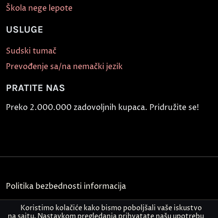
Škola nege lepote
USLUGE
Sudski tumač
Prevođenje sa/na nemački jezik
PRATITE NAS
Preko 2.000.000 zadovoljnih kupaca. Pridružite se!
Politika bezbednosti informacija
Kontakt
Koristimo kolačiće kako bismo poboljšali vaše iskustvo
na sajtu. Nastavkom pregledanja prihvatate našu upotrebu