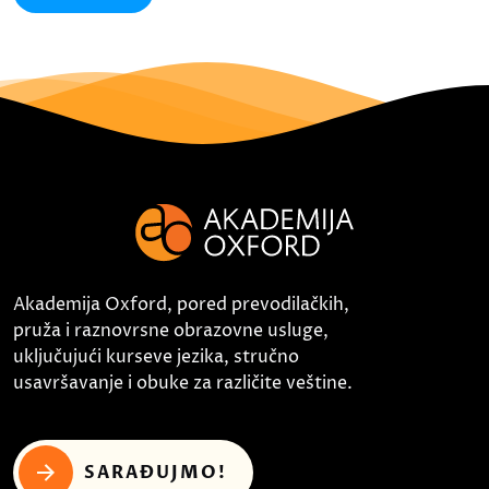
Akademija Oxford, pored prevodilačkih,
pruža i raznovrsne obrazovne usluge,
uključujući kurseve jezika, stručno
usavršavanje i obuke za različite veštine.
SARAĐUJMO!