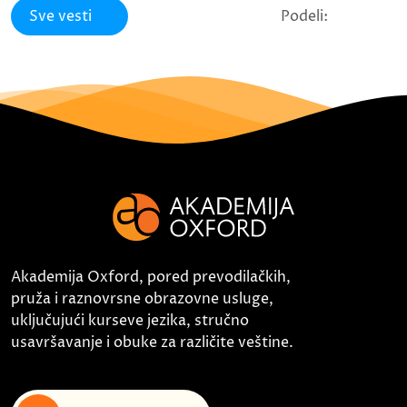
Sve vesti
Podeli:
Akademija Oxford, pored prevodilačkih,
pruža i raznovrsne obrazovne usluge,
uključujući kurseve jezika, stručno
usavršavanje i obuke za različite veštine.