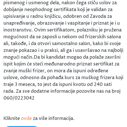
pismenog i usmenog dela, nakon čega stiču uslov za
dobijanje neophodnog sertifikata koji je validan za
upisivanje u radnu knjižicu, odobren od Zavoda za
unapređivanje, obrazovanje i vaspitanje i priznat je i u
inostranstvu. Ovim sertifikatom, polazniku je pružena
mogućnost da se zaposli u nekom od frizerskih salona
ali, takođe, i da otvori samostalno salon, kako bi svoje
znanje pokazao i u praksi, ali ga i usavršavao na najbolji
mogući način.Da bi kandidat mogao da polaže završni
ispit kojim će steći međunarodno priznat sertifikat za
zvanje muški frizer, on mora da ispuni određene
uslove, odnosno da pohađa kurs za muškog frizera koji
traje 3 meseca, to jest da ispuni kvotu od 240 sati
rada. Za sve dodatne informacije pozovite nas na broj
060/0223042
Kliknite
ovde
za više informacija.