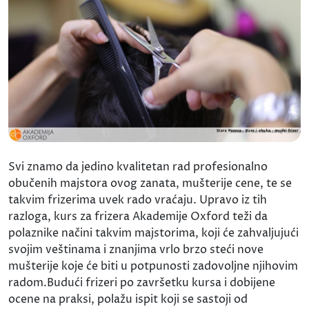
Svi znamo da jedino kvalitetan rad profesionalno
obučenih majstora ovog zanata, mušterije cene, te se
takvim frizerima uvek rado vraćaju. Upravo iz tih
razloga, kurs za frizera Akademije Oxford teži da
polaznike načini takvim majstorima, koji će zahvaljujući
svojim veštinama i znanjima vrlo brzo steći nove
mušterije koje će biti u potpunosti zadovoljne njihovim
radom.Budući frizeri po završetku kursa i dobijene
ocene na praksi, polažu ispit koji se sastoji od