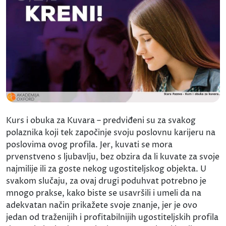
Kurs i obuka za Kuvara – predviđeni su za svakog
polaznika koji tek započinje svoju poslovnu karijeru na
poslovima ovog profila. Jer, kuvati se mora
prvenstveno s ljubavlju, bez obzira da li kuvate za svoje
najmilije ili za goste nekog ugostiteljskog objekta. U
svakom slučaju, za ovaj drugi poduhvat potrebno je
mnogo prakse, kako biste se usavršili i umeli da na
adekvatan način prikažete svoje znanje, jer je ovo
jedan od traženijih i profitabilnijih ugostiteljskih profila