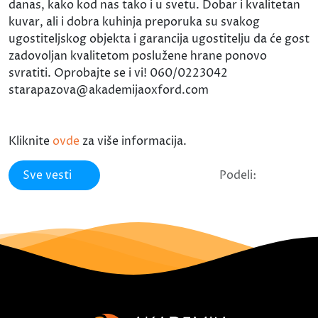
danas, kako kod nas tako i u svetu. Dobar i kvalitetan
kuvar, ali i dobra kuhinja preporuka su svakog
ugostiteljskog objekta i garancija ugostitelju da će gost
zadovoljan kvalitetom poslužene hrane ponovo
svratiti. Oprobajte se i vi! 060/0223042
starapazova@akademijaoxford.com
Kliknite
ovde
za više informacija.
Sve vesti
Podeli: