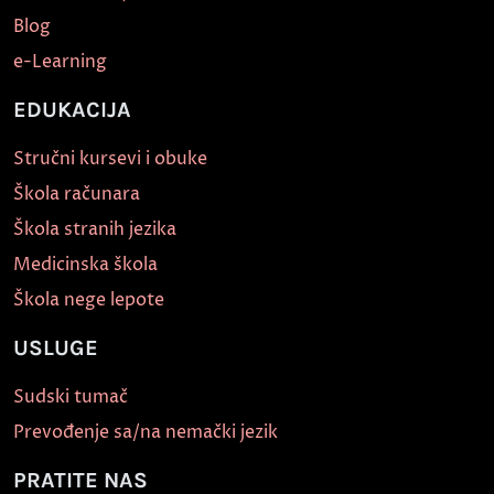
Blog
e-Learning
EDUKACIJA
Stručni kursevi i obuke
Škola računara
Škola stranih jezika
Medicinska škola
Škola nege lepote
USLUGE
Sudski tumač
Prevođenje sa/na nemački jezik
PRATITE NAS