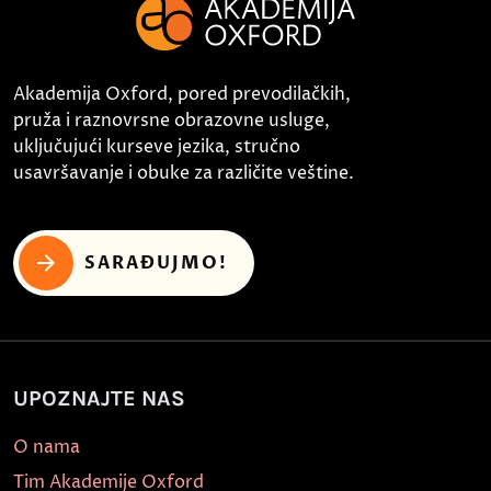
Akademija Oxford, pored prevodilačkih,
pruža i raznovrsne obrazovne usluge,
uključujući kurseve jezika, stručno
usavršavanje i obuke za različite veštine.
SARAĐUJMO!
UPOZNAJTE NAS
O nama
Tim Akademije Oxford